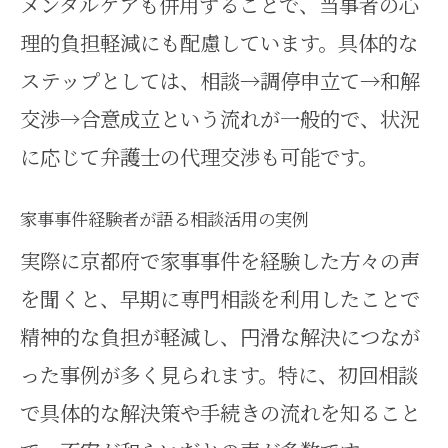
メンタルケアも併用することで、当事者の心
家庭紛争における苦情対応の基礎
理的負担軽減にも配慮しています。具体的な
知識
ステップとしては、相談→調停申立て→和解
相談窓口の選び方が家庭紛争の解決を
交渉→合意成立という流れが一般的で、状況
導く
に応じて弁護士の代理交渉も可能です。
家事事件に最適な相談窓口の見極
め方
家事事件経験者が語る相談活用の実例
家庭紛争の悩みに合う相談先の探
実際に京都府で家事事件を経験した方々の声
し方
を聞くと、早期に専門相談を利用したことで
家事事件に強い専門家の特徴と選
精神的な負担が軽減し、円滑な解決につなが
定基準
った事例が多く見られます。特に、初回相談
で具体的な解決策や手続きの流れを知ること
京都府で有効な家事事件サポート