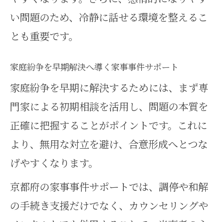
事例
い問題のため、冷静に話せる環境を整えるこ
家事事件を冷静に対処するための実践
とも重要です。
的手順
家庭紛争を早期解決へ導く家事事件サポート
家事事件で感情的対立を避ける方
家庭紛争を早期に解決するためには、まず専
法
門家による初期相談を活用し、問題の本質を
家庭紛争を冷静に整理する実践テ
正確に把握することがポイントです。これに
クニック
より、無用な対立を避け、合意形成へとつな
家事事件の段階的解決ステップを
げやすくなります。
把握
京都府の家事事件サポートでは、調停や和解
相談窓口と連携した家事事件の進
の手続き支援だけでなく、カウンセリングや
行管理