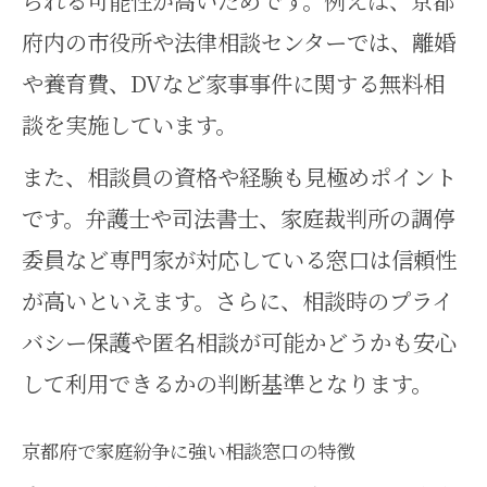
られる可能性が高いためです。例えば、京都
ら
府内の市役所や法律相談センターでは、離婚
家事事件の初動で重要な情報整理
や養育費、DVなど家事事件に関する無料相
の方法
談を実施しています。
家庭紛争を解決へ導く最初の相談
また、相談員の資格や経験も見極めポイント
手順
です。弁護士や司法書士、家庭裁判所の調停
家事事件の流れを把握して不安を
委員など専門家が対応している窓口は信頼性
軽減する
が高いといえます。さらに、相談時のプライ
京都府で信頼できる家事事件支援
バシー保護や匿名相談が可能かどうかも安心
の入口
して利用できるかの判断基準となります。
公害調停との違いで見る家事事件
の特徴
京都府で家庭紛争に強い相談窓口の特徴
第三者活用で家庭紛争を円滑に整理す