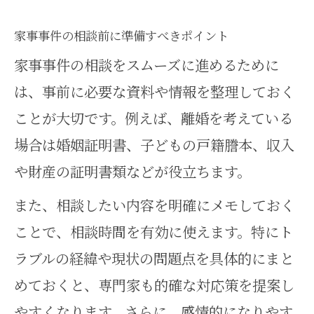
京都府の相談先で見える家事事件の進
家事事件の相談前に準備すべきポイント
め方
家事事件の相談をスムーズに進めるために
家事事件の相談窓口が担う役割と
は、事前に必要な資料や情報を整理しておく
特徴
ことが大切です。例えば、離婚を考えている
京都府の家庭紛争相談で得られる
場合は婚姻証明書、子どもの戸籍謄本、収入
支援例
や財産の証明書類などが役立ちます。
家事事件のステップを相談先で整
また、相談したい内容を明確にメモしておく
理する
ことで、相談時間を有効に使えます。特にト
騒音や苦情にも対応する家事事件
ラブルの経緯や現状の問題点を具体的にまと
相談法
めておくと、専門家も的確な対応策を提案し
公害紛争処理法と家事事件の連携
やすくなります。さらに、感情的になりやす