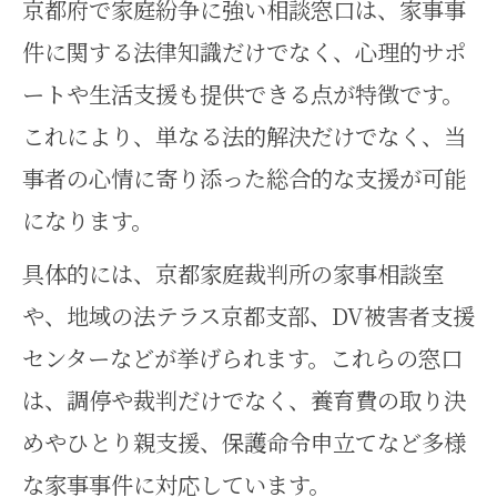
京都府で家庭紛争に強い相談窓口は、家事事
る秘訣
件に関する法律知識だけでなく、心理的サポ
家事事件の第三者利用がもたらす
ートや生活支援も提供できる点が特徴です。
安心感
これにより、単なる法的解決だけでなく、当
家庭紛争で調停を活用する実践ポ
事者の心情に寄り添った総合的な支援が可能
イント
になります。
公害等調整委員会制度と家事事件
具体的には、京都家庭裁判所の家事相談室
の関係性
や、地域の法テラス京都支部、DV被害者支援
家事事件で冷静さを保つための専
センターなどが挙げられます。これらの窓口
門支援
は、調停や裁判だけでなく、養育費の取り決
めやひとり親支援、保護命令申立てなど多様
第三者の介入で家庭紛争を客観的
な家事事件に対応しています。
に整理