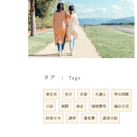
タグ
Tags
算定表
見方
京都
弁護士
男女問題
示談
報酬
借金
婚姻費用
面会交流
財産分与
調停
養育費
遺産分割