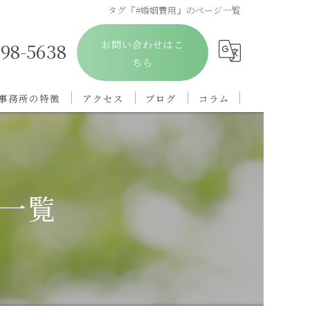
タグ『#婚姻費用』のページ一覧
お問い合わせはこ
698-5638
ちら
事務所の特徴
アクセス
ブログ
コラム
離婚
親権
ジ一覧
慰謝料
浮気
相続