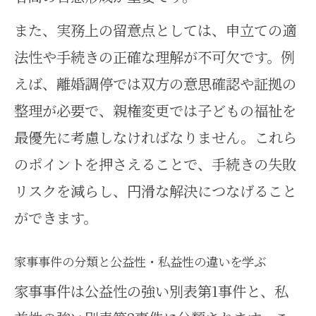
最新の家事事件手続を実践で理解する
また、実務上の留意点としては、申立ての適
家事事件の最新手続を実務で活か
法性や手続きの正確な理解が不可欠です。例
すコツ
えば、離婚調停では双方の意思確認や証拠の
家事事件手続法受継の流れと注意
整理が必要で、親権変更では子どもの福祉を
すべき点
最優先に考慮しなければなりません。これら
家事事件でのオンライン申立ての
のポイントを押さえることで、手続きの失敗
活用法
リスクを減らし、円滑な解決につなげること
家事事件手続の最新動向と実践的
ができます。
な対応方法
家事事件の分類と公益性・私益性の違いを学ぶ
家事事件手続法に基づく実践事例
家事事件は公益性の強い別表第1事件と、私
を紹介