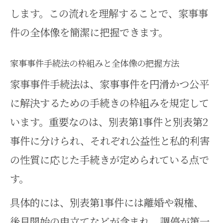
します。この流れを理解することで、家事事
家事事件手続法改正のポイントと背景
件の全体像を簡潔に把握できます。
家事事件手続法改正の要点と実務
の変化
家事事件手続法の枠組みと全体像の把握方法
家事事件手続法改正がもたらす新
家事事件手続法は、家事事件を円滑かつ公平
たな手続き
に解決するための手続きの枠組みを規定して
家事事件法改正前後の違いと留意
います。重要なのは、別表第1事件と別表第2
点まとめ
事件に分けられ、それぞれ公益性と私的利害
家事事件手続法改正による利便性
の性質に応じた手続きが定められている点で
向上の実際
す。
家事事件手続法改正で注目すべき
具体的には、別表第1事件には離婚や親権、
別表の改定
後見開始の申立てなどが含まれ、調停が第一