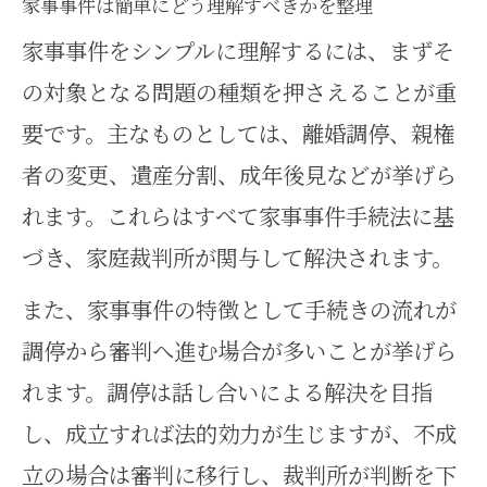
家事事件は簡単にどう理解すべきかを整理
手続法268条に基づく調停の効力とは
家事事件をシンプルに理解するには、まずそ
家事事件調停の効力と手続法268条
の対象となる問題の種類を押さえることが重
の要点
要です。主なものとしては、離婚調停、親権
家事事件の調停成立時に生じる法
者の変更、遺産分割、成年後見などが挙げら
的効果の解説
れます。これらはすべて家事事件手続法に基
づき、家庭裁判所が関与して解決されます。
家事事件手続法268条の意味と実務
への影響
また、家事事件の特徴として手続きの流れが
調停成立後の家事事件で注意すべ
調停から審判へ進む場合が多いことが挙げら
きポイント
れます。調停は話し合いによる解決を目指
し、成立すれば法的効力が生じますが、不成
家事事件調停と確定審判の違いと
立の場合は審判に移行し、裁判所が判断を下
効力を比較