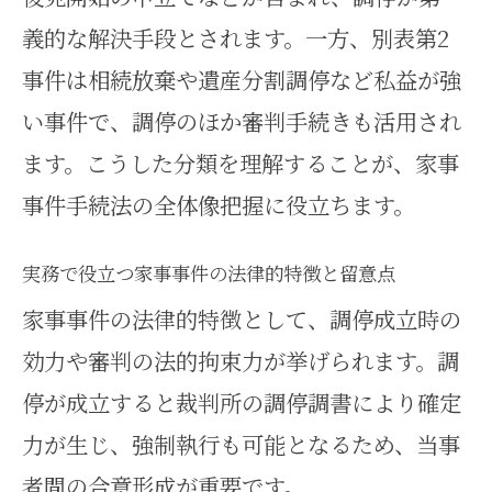
離婚など家事事件の正しい分類方法
義的な解決手段とされます。一方、別表第2
家事事件手続法で離婚手続を正確
事件は相続放棄や遺産分割調停など私益が強
に分類する方法
い事件で、調停のほか審判手続きも活用され
家事事件の申立てで間違えやすい
ます。こうした分類を理解することが、家事
分類の注意点
事件手続法の全体像把握に役立ちます。
家事事件で必要な別表第2の分類基
実務で役立つ家事事件の法律的特徴と留意点
準を解説
家事事件の法律的特徴として、調停成立時の
家事事件手続法の分類を事例でや
効力や審判の法的拘束力が挙げられます。調
さしく理解
停が成立すると裁判所の調停調書により確定
離婚等家事事件の分類で押さえる
力が生じ、強制執行も可能となるため、当事
べき要素
者間の合意形成が重要です。