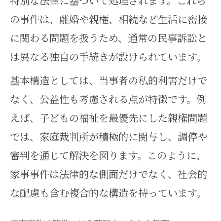
特別な法律に基づいて処理されます。これら
別表第1と第2で異なる家事事件の手続
の事件は、離婚や親権、相続など生活に密接
き
に関わる問題を扱うため、通常の民事訴訟と
家事事件手続法別表第1と第2の違
は異なる独自の手続きが設けられています。
いを徹底解説
基本構造としては、当事者の私的利害だけで
家事事件で重要な手続選択のポイ
なく、公益性も考慮される点が特徴です。例
ントとは
えば、子どもの福祉を最優先にした親権問題
別表第1・第2事件の特徴と申立て
では、家庭裁判所が積極的に関与し、調停や
方法の注意点
審判を通じて解決を図ります。このように、
家事事件手続法別表第2の適用範囲
家事事件は法律的な側面だけでなく、社会的
と実務例
な配慮も含む複合的な構造を持っています。
家事事件の分類で失敗しないため
の実践知識