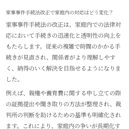
2026年の法改正が家事事件に与える影
家事事件手続法改正で家庭内の対応はどう変化？
響
家事事件手続法の改正は、家庭内での法律対
2026年家事事件法改正がもたらす
応において手続きの迅速化と透明性の向上を
主な制度変更
もたらします。従来の複雑で時間のかかる手
家事事件手続法改正施行日と適用
続きが見直され、関係者がより理解しやす
対象の詳細
く、納得のいく解決を目指せるようになりま
した。
民法改正が家事事件に与える影響
とポイント
例えば、親権や養育費に関する申し立ての際
家事事件手続法の経過措置や施行
の証拠提出や聞き取りの方法が整理され、裁
時の注意点
判所の判断を助けるための基準も明確化され
ます。これにより、家庭内の争いが長期化す
家事事件改正で離婚後の生活はど