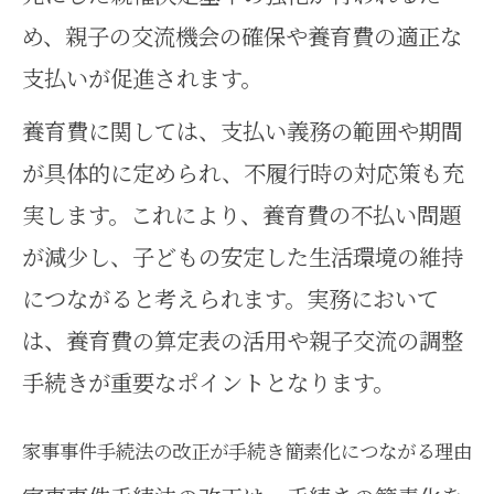
用の実際の流れ
め、親子の交流機会の確保や養育費の適正な
家事事件の手続き変更に対応する
支払いが促進されます。
ための事前準備
養育費に関しては、支払い義務の範囲や期間
今押さえたい家事事件の制度変更と対
が具体的に定められ、不履行時の対応策も充
応策
実します。これにより、養育費の不払い問題
家事事件の制度変更点と生活への
が減少し、子どもの安定した生活環境の維持
影響を整理
につながると考えられます。実務において
家事事件改正に即した実務対応策
は、養育費の算定表の活用や親子交流の調整
の考え方
手続きが重要なポイントとなります。
家事事件手続法改正に備えるため
家事事件手続法の改正が手続き簡素化につながる理由
の準備法