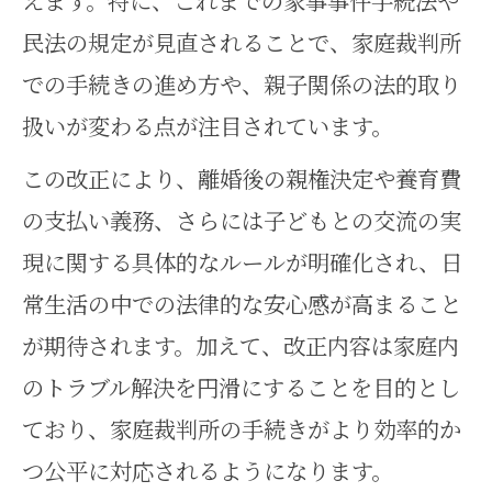
えます。特に、これまでの家事事件手続法や
最新家事事件手続法を理解するポイン
民法の規定が見直されることで、家庭裁判所
ト
での手続きの進め方や、親子関係の法的取り
家事事件手続法のポイントと条文
扱いが変わる点が注目されています。
の読み方解説
この改正により、離婚後の親権決定や養育費
家事事件に強い実務家が押さえる
の支払い義務、さらには子どもとの交流の実
べき改正箇所
現に関する具体的なルールが明確化され、日
家事事件手続法152条の3など注目
常生活の中での法律的な安心感が高まること
すべき条文解説
が期待されます。加えて、改正内容は家庭内
家事事件手続法の改正理由と今後
のトラブル解決を円滑にすることを目的とし
の運用のポイント
ており、家庭裁判所の手続きがより効率的か
家事事件手続法をわかりやすく理
つ公平に対応されるようになります。
解するための工夫