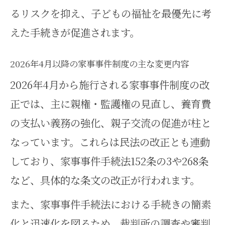
るリスクを抑え、子どもの福祉を最優先に考
う変わるのか
えた手続きが促進されます。
離婚や親権も家事事件の改正で何が変
化するか
2026年4月以降の家事事件制度の主な変更内容
家事事件の改正で離婚手続きはど
2026年4月から施行される家事事件制度の改
う変わるのか
正では、主に親権・監護権の見直し、養育費
親権や養育費の取り扱いの新しい
の支払い義務の強化、親子交流の促進が柱と
ポイントを解説
なっています。これらは民法の改正とも連動
家事事件手続法の改正で親子交流
しており、家事事件手続法152条の3や268条
に影響はある？
など、具体的な条文の改正が行われます。
家事事件改正により親権変更の手
また、家事事件手続法における手続きの簡素
続きは変わるか
化と迅速化を図るため、裁判所の調査や審判