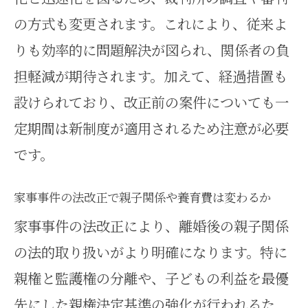
家事事件改正による養育費請求権
の方式も変更されます。これにより、従来よ
の実務的な留意点
りも効率的に問題解決が図られ、関係者の負
家事事件手続法の施行日と実務上の注
担軽減が期待されます。加えて、経過措置も
意点
設けられており、改正前の案件についても一
家事事件手続法改正の正式な施行
定期間は新制度が適用されるため注意が必要
日を確認しよう
です。
家事事件改正施行後に注意すべき
家事事件の法改正で親子関係や養育費は変わるか
実務ポイント
家事事件の法改正により、離婚後の親子関係
家事事件の改正法が適用される範
の法的取り扱いがより明確になります。特に
囲と経過措置
親権と監護権の分離や、子どもの利益を最優
家事事件手続規則や民事訴訟法準
先にした親権決定基準の強化が行われるた