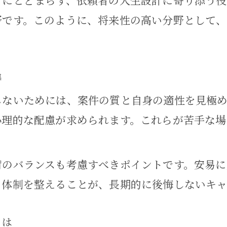
きにとどまらず、依頼者の人生設計に寄り添う役
家事事件で長期的な顧客関係を作る秘訣
野です。このように、将来性の高い分野として
家事事件分野におけるアフターケアの重要
家事事件で選ばれる弁護士の対応力とは
注目される家事事件の収益化事例を解説
準
家事事件の成功事例から学ぶ収益化の秘訣
しないためには、案件の質と自身の適性を見極
家事事件収益化に役立つ実践例を紹介
心理的な配慮が求められます。これらが苦手な場
弁護士が語る家事事件の収益化体験談
家事事件で得られる収益の現実を知る
荷のバランスも考慮すべきポイントです。安易に
家事事件分野の注目すべき収益モデル解説
る体制を整えることが、長期的に後悔しないキャ
とは