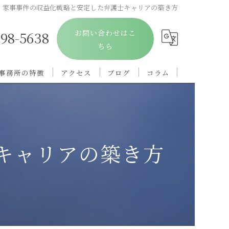
家事事件の収益化戦略と安定した弁護士キャリアの築き方
お問い合わせはこ
698-5638
ちら
事務所の特徴
アクセス
ブログ
コラム
離婚
親権
キャリアの築き方
慰謝料
浮気
相続