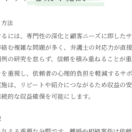
収益化視点で考える家事事件の戦略
家事事件を収益化する具体的な戦略とは何
る方法
弁護士として家事事件を収益源にする考え
するには、専門性の深化と顧客ニーズに即したサ
家事事件で安定収益を得るためのポイント
が絡む複雑な問題が多く、弁護士の対応力が直
家事事件における顧客満足とリピート獲得
判例の研究を怠らず、信頼を積み重ねることが重
弁護士が家事事件で稼ぐための新しい発想
ンを重視し、依頼者の心理的負担を軽減するサ
民事事件との違いが活きる家事事件活用法
実施は、リピートや紹介につながるため収益の安
家事事件と民事事件の違いから収益化を考
継続的な収益確保を可能にします。
家事事件が弁護士に与える専門性の強みと
民事事件と比べた家事事件の収益チャンス
説
家事事件分野特有の顧客ニーズを満たす方
を与える重要な分野です。離婚や相続案件は依