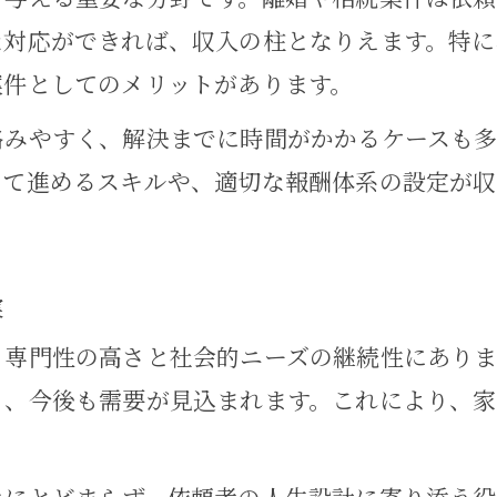
家事事件の収益性を高める案件選びのコツ
な対応ができれば、収入の柱となりえます。特に
案件としてのメリットがあります。
弁護士が家事事件で収入安定を目指すには
家事事件で弁護士が安定収入を得る仕組み
絡みやすく、解決までに時間がかかるケースも
して進めるスキルや、適切な報酬体系の設定が収
家事事件分野で収益性を高める営業手法
弁護士年収を左右する家事事件の重要性
家事事件で顧客信頼を得る工夫と秘訣
実
家事事件で安定した案件獲得を目指す方法
、専門性の高さと社会的ニーズの継続性にありま
家事事件を通じた顧客信頼の積み重ね方
り、今後も需要が見込まれます。これにより、
家事事件で顧客信頼を築く実践的アプロー
家事事件を担当する弁護士の信頼獲得術