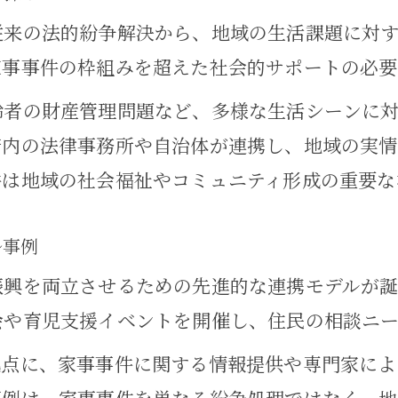
地域振興策と連動した家事事件対応の工夫
従来の法的紛争解決から、地域の生活課題に対
家事事件対策による地域社会の安心実現法
家事事件の枠組みを超えた社会的サポートの必要
暮らしやすさを考える家事事件の可能性
齢者の財産管理問題など、多様な生活シーンに
家事事件が暮らしやすい地域社会へ導く道
府内の法律事務所や自治体が連携し、地域の実
件は地域の社会福祉やコミュニティ形成の重要な
家事事件と地域振興が生む安心な暮らし
生活支援としての家事事件対策の実効性
ル事例
家事事件がもたらすコミュニティの再生力
振興を両立させるための先進的な連携モデルが誕
家事事件と地域振興が織りなす生活向上策
会や育児支援イベントを開催し、住民の相談ニー
家事事件を通じた地域再生のヒント
拠点に、家事事件に関する情報提供や専門家によ
家事事件から学ぶ地域再生の実践的アプロ