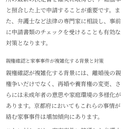
るためのコツ
と照合した上で申請することが重要です。ま
家事事件発生時の円滑なパスポート申
た、弁護士など法律の専門家に相談し、事前
請術
に申請書類のチェックを受けることも有効な
家事事件発生時も安心の親権確認
対策となります。
と申請の流れ
親権確認と家事事件が複雑化する背景と対策
親権確認を含む家事事件でパスポ
親権確認が複雑化する背景には、離婚後の親
ート申請を成功させる
権争いだけでなく、再婚や養育権の変更、さ
家事事件時の親権確認でスムーズ
らには未成年者の意思や家庭環境の多様化が
な申請手続きを実現
あります。京都府においてもこれらの事情が
家事事件対応のパスポート申請で
絡む家事事件は増加傾向にあります。
避けたいトラブル事例