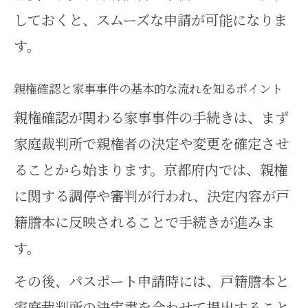
しておくと、スムーズな申請が可能になりま
準備法
す。
家事事件で親権確認時に必要な申
請書類の選び方
親権確認と家事事件の基本的な流れを知るポイント
親権確認を家事事件で証明するた
親権確認が関わる家事事件の手続きは、まず
めの書類整理術
家庭裁判所で親権者の決定や変更を確定させ
家事事件関連の書類を準備するス
ることから始まります。京都府内では、親権
テップと注意点
に関する調停や審判が行われ、決定内容が戸
申請時に親権確認で誤りやすい家
籍謄本に反映されることで手続きが進みま
事事件書類の例
す。
家事事件対応のための書類チェッ
その後、パスポート申請時には、戸籍謄本と
クリスト実践法
家庭裁判所の決定書を合わせて提出すること