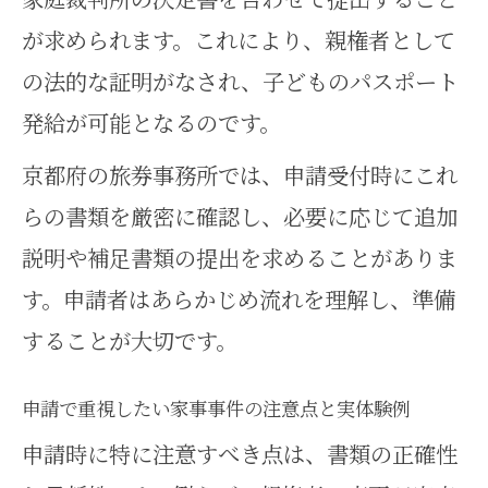
戸籍謄本を通じた親権記載の見極め方
が求められます。これにより、親権者として
家事事件時に戸籍謄本で親権確認
の法的な証明がなされ、子どものパスポート
する時の注意点
発給が可能となるのです。
戸籍謄本から親権記載を正確に読
京都府の旅券事務所では、申請受付時にこれ
み取るコツ
らの書類を厳密に確認し、必要に応じて追加
家事事件に役立つ戸籍謄本の見方
説明や補足書類の提出を求めることがありま
と押さえどころ
す。申請者はあらかじめ流れを理解し、準備
することが大切です。
親権確認を戸籍謄本で進める際の
家事事件対応法
申請で重視したい家事事件の注意点と実体験例
戸籍謄本での親権記載を家事事件
申請時に特に注意すべき点は、書類の正確性
で活用する方法