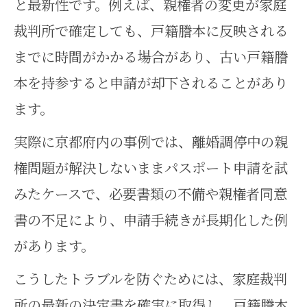
と最新性です。例えば、親権者の変更が家庭
本人確認書類2点の集め方と実践ポイ
裁判所で確定しても、戸籍謄本に反映される
ント
までに時間がかかる場合があり、古い戸籍謄
パスポート申請で求められる本人
本を持参すると申請が却下されることがあり
確認書類2点とは
ます。
家事事件時の親権確認で本人確認
実際に京都府内の事例では、離婚調停中の親
書類を用意する方法
権問題が解決しないままパスポート申請を試
本人確認書類2点の具体的な選び方
みたケースで、必要書類の不備や親権者同意
と家事事件対応
書の不足により、申請手続きが長期化した例
親権確認や家事事件に有効な本人
があります。
確認書類の注意点
こうしたトラブルを防ぐためには、家庭裁判
本人確認書類2点をスムーズに集め
所の最新の決定書を確実に取得し、戸籍謄本