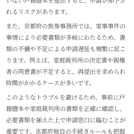
いない戸籍謄本を提出すると、申請が却下さ
ート手続き
れるリスクがあります。
家事事件と親権確認が関わる京都
府での申請特徴
また、京都府の旅券事務所では、家事事件の
事情により必要書類が多岐にわたるため、書
京都府の旅券事務所で家事事件時
類の不備や不足による申請遅延も頻繁に起こ
の注意点を押さえる
ります。例えば、家庭裁判所の決定書や親権
家事事件発生時に京都府で求めら
者の同意書が不足すると、再提出を求められ
れる追加書類とは
時間がかかるケースが多いです。
親権確認のための家事事件手続き
このようなトラブルを避けるため、事前に戸
と京都府の流れ
籍謄本や家庭裁判所の書類を正確に確認し、
パスポート申請時に家事事件が必
必要書類を揃えた上で申請窓口に臨むことが
要となる場合の対策
重要です。京都府独自の手続きルールも把握
家事事件と親権確認に役立つ申請書類