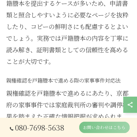
籍謄本を提出するケースが多いため、申請書
類と照合しやすいように必要なページを抜粋
したり、コピーの鮮明さにも配慮するとよい
でしょう。実務では戸籍謄本の内容を丁寧に
読み解き、証明書類としての信頼性を高める
ことが大切です。
親権確認を戸籍謄本で進める際の家事事件対応法
親権確認を戸籍謄本で進めるにあたり、京都
府の家事事件では家庭裁判所の審判や調停結
果を踏まえた正確な情報把握が求められま
080-7698-5638
す。戸籍謄本に親権者の記載がない場合は、
お問い合わせはこちら