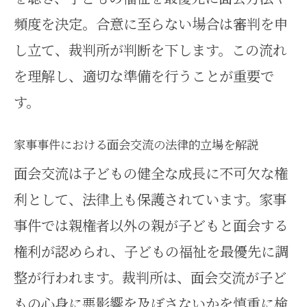
家事事件で面会交流調停に必要な
頻度を決定。合意に至らない場合は審判を申
提出書類一覧
し立て、裁判所が判断を下します。この流れ
面会交流調停の必要書類を家事事
を理解し、適切な準備を行うことが重要で
件視点で確認
す。
家事事件で求められる面会交流申
家事事件における面会交流の法律的立場を解説
立書の記載例
面会交流は子どもの健全な成長に不可欠な権
家事事件としての面会交流書類準
利として、法律上も保護されています。家事
備のコツ
事件では親権者以外の親が子どもと面会する
調停申し立てに弁護士なしで臨む場合
権利が認められ、子どもの福祉を最優先に調
の考え方
整が行われます。裁判所は、面会交流が子ど
家事事件で弁護士なし面会交流調
もの心身に悪影響を及ぼさないかを慎重に検