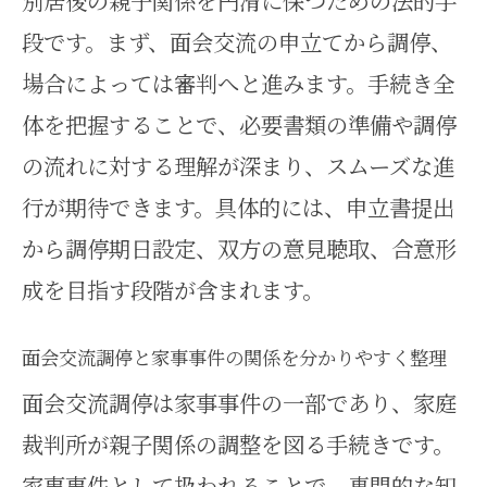
別居後の親子関係を円滑に保つための法的手
される理由とは
段です。まず、面会交流の申立てから調停、
家事事件から見る面会交流の具体
場合によっては審判へと進みます。手続き全
的な進め方
体を把握することで、必要書類の準備や調停
家事事件から見る面会交流の流れと注
の流れに対する理解が深まり、スムーズな進
意点
行が期待できます。具体的には、申立書提出
面会交流手続きの流れを家事事件
から調停期日設定、双方の意見聴取、合意形
で整理する
成を目指す段階が含まれます。
家事事件における面会交流調停の
進行ポイント
面会交流調停と家事事件の関係を分かりやすく整理
面会交流調停で注意すべき家事事
面会交流調停は家事事件の一部であり、家庭
件特有の問題
裁判所が親子関係の調整を図る手続きです。
家事事件で見落としがちな面会交
家事事件として扱われることで、専門的な知