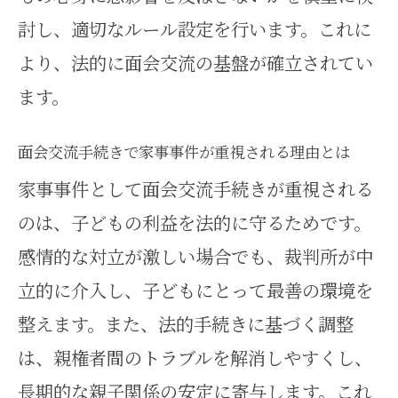
停のポイント
討し、適切なルール設定を行います。これに
弁護士なしで面会交流調停を進め
より、法的に面会交流の基盤が確立されてい
る際の注意点
ます。
家事事件における弁護士なしのリ
面会交流手続きで家事事件が重視される理由とは
スクと対策
家事事件として面会交流手続きが重視される
面会交流調停を弁護士なしで進め
のは、子どもの利益を法的に守るためです。
る際の心得
感情的な対立が激しい場合でも、裁判所が中
家事事件では弁護士なしでも手続
立的に介入し、子どもにとって最善の環境を
き可能か検証
整えます。また、法的手続きに基づく調整
弁護士なし面会交流調停の家事事
は、親権者間のトラブルを解消しやすくし、
件的メリット
長期的な親子関係の安定に寄与します。これ