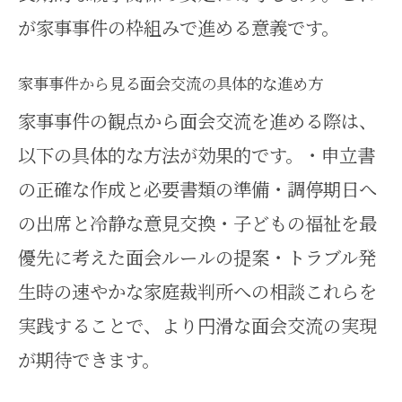
面会交流で避けたいNG行動と対処法
が家事事件の枠組みで進める意義です。
を解説
家事事件で面会交流のNG行動を知
家事事件から見る面会交流の具体的な進め方
って対策する
家事事件の観点から面会交流を進める際は、
面会交流でやってはいけないこと
以下の具体的な方法が効果的です。・申立書
と家事事件の視点
の正確な作成と必要書類の準備・調停期日へ
の出席と冷静な意見交換・子どもの福祉を最
家事事件における面会交流のトラ
優先に考えた面会ルールの提案・トラブル発
ブル回避法
生時の速やかな家庭裁判所への相談これらを
面会交流調停で避けるべきNG行動
実践することで、より円滑な面会交流の実現
を紹介
が期待できます。
家事事件の観点から面会交流禁止