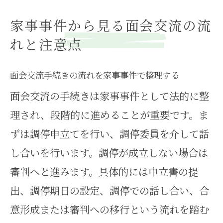
事項を確認
面会交流で起こりやすい失敗例と
家事事件から見る面会交流の流
家事事件の対処
れと注意点
子供が面会交流を拒否した場合の対応
面会交流手続きの流れを家事事件で整理する
策とは
面会交流の手続きは家事事件として法的に整
家事事件で面会交流を子供が拒否
理され、段階的に進めることが重要です。ま
した時の対応
ずは調停申立てを行い、調停委員を介して話
面会交流調停で子供が拒否する理
し合いを行います。調停が成立しない場合は
由と家事事件対策
審判へと進みます。具体的には申立書の提
家事事件で子供の気持ちに寄り添
出、調停期日の設定、調停での話し合い、合
う対応法
意形成または審判への移行という流れを踏む
面会交流調停時の子供拒否への家