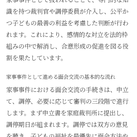
流の注意事項
識を持つ裁判官や調停委員が介入し、公平か
つ子どもの最善の利益を考慮した判断が行わ
面会交流調停申立て時の家事事件
れます。これにより、感情的な対立を法的枠
の具体的注意点
組みの中で解消し、合意形成の促進を図る役
家事事件と面会交流のトラブル事
割を果たしています。
例と対策
面会交流調停を申し立てる際の必要書
家事事件として進める面会交流の基本的な流れ
類ガイド
家事事件における面会交流の手続きは、申立
家事事件で必要な面会交流調停の
て、調停、必要に応じて審判の三段階で進行
申立書とは
します。まず申立書を家庭裁判所に提出し、
面会交流申立に必要な書類と家事
調停期日が組まれます。調停では双方の意見
事件の特徴
を聴き、子どもの福祉を最優先に面会方法や