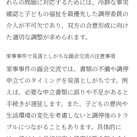
れらの問題に対応するためには、冷静な事実
める工夫とは
確認と子どもの福祉を最優先した調停委員の
面会交流調停で不安を減らす家事
介入が不可欠であり、双方の合意形成に向け
事件の視点
た適切な調整が求められます。
家事事件として面会交流を安全に
進める方法
家事事件で見落としがちな面会交流の注意事項
面会交流手続きを家事事件でスム
家事事件の面会交流では、書類の不備や調停
ーズに進行
申立てのタイミングを見落としがちです。例
家事事件の経験から学ぶ面会交流
えば、必要な申立書類に誤りや不足があると
の安心策
手続きが遅延します。また、子どもの意向や
生活環境の変化を考慮しないと調停後のトラ
家事事件で面会交流を実現するた
ブルにつながることもあります。具体的に
めの心構え