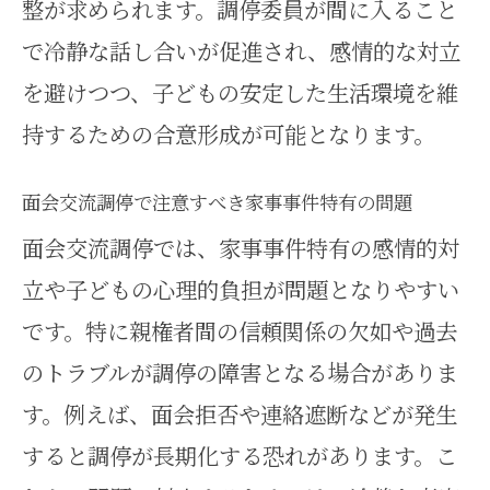
整が求められます。調停委員が間に入ること
家事事件で面会交流調停のリスク
で冷静な話し合いが促進され、感情的な対立
を把握する
を避けつつ、子どもの安定した生活環境を維
面会交流調停が意味ないと感じる
持するための合意形成が可能となります。
原因と家事事件
面会交流調停で注意すべき家事事件特有の問題
家事事件で面会交流調停の問題点
を整理
面会交流調停では、家事事件特有の感情的対
立や子どもの心理的負担が問題となりやすい
面会交流調停のデメリット回避へ
です。特に親権者間の信頼関係の欠如や過去
家事事件の工夫
のトラブルが調停の障害となる場合がありま
家事事件の観点で面会交流の安心な進
す。例えば、面会拒否や連絡遮断などが発生
め方を提案
すると調停が長期化する恐れがあります。こ
家事事件で安心して面会交流を進