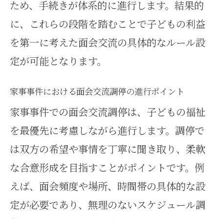
ため、手続きが体系的に進行します。結果的
事事件的工夫
に、これらの段階を踏むことで子どもの利益
面会交流で子供が拒否した際の家
を第一に考えた面会交流の具体的なルール設
事事件の考え方
定が可能となります。
家事事件で子供が面会交流を拒む
家事事件における面会交流調停の進行ポイント
場合の解決策
家事事件での面会交流調停は、子どもの福祉
面会交流調停のデメリットとトラブル
を最優先に考慮しながら進行します。調停で
回避法
は双方の希望や事情を丁寧に聞き取り、柔軟
家事事件における面会交流調停の
な合意形成を目指すことがポイントです。例
デメリット分析
えば、面会頻度や場所、時間帯の具体的な設
面会交流調停のトラブル事例と家
定が必要であり、無理のないスケジュール調
事事件的対策