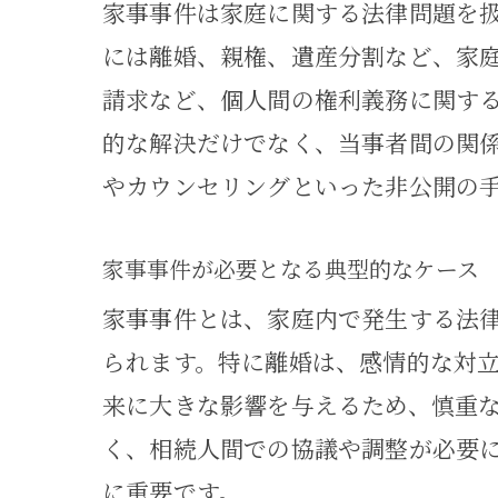
家事事件は家庭に関する法律問題を
家事
には離婚、親権、遺産分割など、家
請求など、個人間の権利義務に関す
的な解決だけでなく、当事者間の関
やカウンセリングといった非公開の
家事事件が必要となる典型的なケース
家事事件とは、家庭内で発生する法
感情
られます。特に離婚は、感情的な対
来に大きな影響を与えるため、慎重
く、相続人間での協議や調整が必要
に重要です。