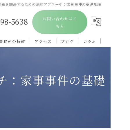
問題を解決するための法的アプローチ：家事事件の基礎知識
お問い合わせはこ
698-5638
ちら
事務所の特徴
アクセス
ブログ
コラム
離婚
親権
チ：家事事件の基礎
慰謝料
浮気
相続