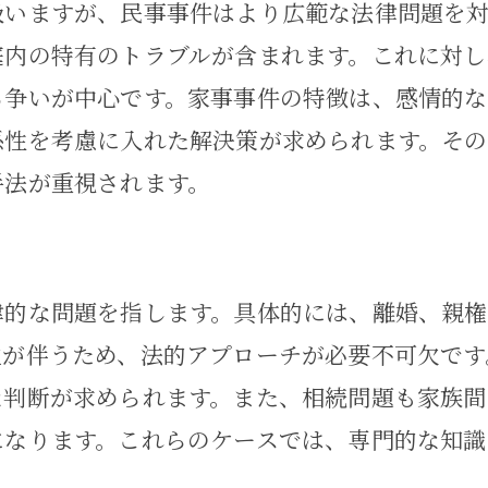
扱いますが、民事事件はより広範な法律問題を
事件で重要な専門知識とその適用事例
庭内の特有のトラブルが含まれます。これに対し
法律専門家が持つべき知識とスキル
る争いが中心です。家事事件の特徴は、感情的
家事事件の成功事例から学ぶ
係性を考慮に入れた解決策が求められます。その
専門知識を活用した問題解決の流れ
手法が重視されます。
法律相談の効果的な利用方法
家事事件における最新の法改正情報
実務に役立つ法律資料の紹介
律的な問題を指します。具体的には、離婚、親
的な家庭問題に冷静な法的アプローチを取り入
立が伴うため、法的アプローチが必要不可欠です
な判断が求められます。また、相続問題も家族間
感情をコントロールする方法
になります。これらのケースでは、専門的な知識
第三者の視点から見た法的解決