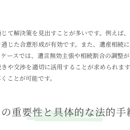
カウンセリングと法律の融合
冷静な判断を支える法律相談
感情的な対立を和らげるコミュニケーション術
通じて解決策を見出すことが多いです。例えば
専門家が教えるストレス軽減法
を通じた合意形成が有効です。また、遺産相続
事件を通じた持続可能な家庭問題解決のための
のケースでは、遺言無効主張や相続割合の調整が
持続可能な解決策の重要性
続きや交渉を適切に活用することが求められま
家族構成を考慮した解決法
導くことが可能です。
法律に基づく長期的な支援
持続可能な家庭環境を作るための手段
件の重要性と具体的な法的手
家事事件で得られる学びと成長
持続的な支援を提供する法律事務所の役割