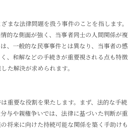
における家事事件の重要性と具体的な法的手続
円満離婚のための家事事件のプロセス
まざまな法律問題を扱う事件のことを指します
離婚調停と裁判の違い
感情的な側面が強く、当事者同士の人間関係が複
財産分与に関する家事事件の取り組み
ては、一般的な民事事件とは異なり、当事者の
子どものための親権争い解決法
なく、和解などの手続きが重要視される点も特徴
離婚後の生活設計と法的支援
慮した解決が求められます。
専門家に相談するタイミングと方法
問題を解決するための家事事件の活用法
件は重要な役割を果たします。まず、法的な手続
親権とは何か？基本的な理解
産分与や親権争いでは、法律に基づいた判断が重
親権争いを避けるための法的手段
族の将来に向けた持続可能な関係を築く手助けも
共同親権のメリットとデメリット