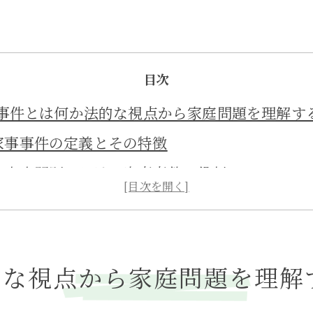
目次
事件とは何か法的な視点から家庭問題を理解す
家事事件の定義とその特徴
家庭内問題における家事事件の役割
法的手続きの基本的な流れ
家事事件と民事事件との違い
家事事件が必要となる典型的なケース
的な視点から家庭問題を理解
実際の家事事件の事例とその解決法