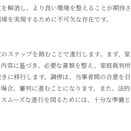
立を解消し、より良い環境を整えることが期待
親権者変更の法的手続き
環境を実現するために不可欠な存在です。
子どもの意見を尊重する方法
親権問題におけるケーススタディ
問題の解決に向けた家事事件のアプローチ
定のステップを踏むことで進行します。まず、家
相続の基本的な法的知識
談内容に基づき、必要な書類を整え、家庭裁判所
遺言の作成と家事事件の関係
続きに移行します。調停は、当事者間の合意を
遺産分割協議のポイント
い場合、審判に進むことになります。また、法的
、スムーズな進行を図るためには、十分な準備と
相続放棄の手続きと注意点
相続税に関する基本知識
相続問題解決のための相談先