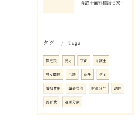
弁護士無料相談で家事事件を効率的に解決するための活用法と注意点
タグ
Tags
算定表
見方
京都
弁護士
男女問題
示談
報酬
借金
婚姻費用
面会交流
財産分与
調停
養育費
遺産分割